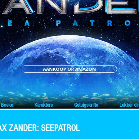
AANKOOP OP AMAZON
Boeke
Karakters
Getuigskrifte
Lekker di
AX ZANDER: SEEPATROL