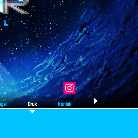
nge!
Druk
Kontak