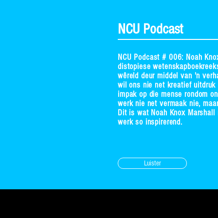
NCU Podcast
NCU Podcast # 006: Noah Knox 
distopiese wetenskapboekreeks
wêreld deur middel van 'n verh
wil ons nie net kreatief uitdruk
impak op die mense rondom ons
werk nie net vermaak nie, maar
Dit is wat Noah Knox Marshall 
werk so inspirerend.
Luister