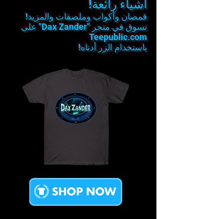
أشياء رائعة!
قمصان وأكواب وملصقات والمزيد!
تسوق في متجر "Dax Zander" على
Teepublic.com
باستخدام الزر أدناه!