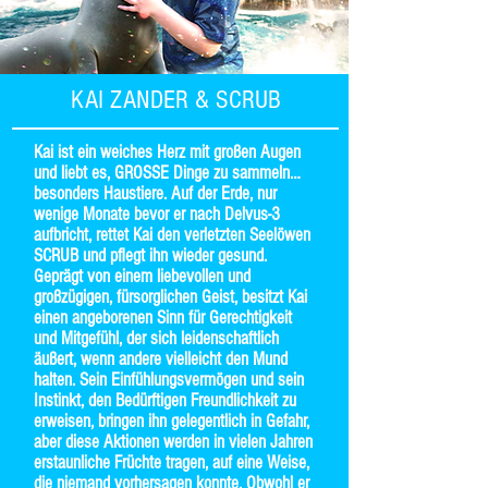
KAI ZANDER & SCRUB
Kai ist ein weiches Herz mit großen Augen
und liebt es, GROSSE Dinge zu sammeln…
besonders Haustiere. Auf der Erde, nur
wenige Monate bevor er nach Delvus-3
aufbricht, rettet Kai den verletzten Seelöwen
SCRUB und pflegt ihn wieder gesund.
Geprägt von einem liebevollen und
großzügigen, fürsorglichen Geist, besitzt Kai
einen angeborenen Sinn für Gerechtigkeit
und Mitgefühl, der sich leidenschaftlich
äußert, wenn andere vielleicht den Mund
halten. Sein Einfühlungsvermögen und sein
Instinkt, den Bedürftigen Freundlichkeit zu
erweisen, bringen ihn gelegentlich in Gefahr,
aber diese Aktionen werden in vielen Jahren
erstaunliche Früchte tragen, auf eine Weise,
die niemand vorhersagen konnte. Obwohl er