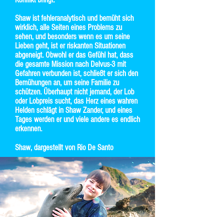
Shaw ist fehleranalytisch und bemüht sich
wirklich, alle Seiten eines Problems zu
sehen, und besonders wenn es um seine
Lieben geht, ist er riskanten Situationen
abgeneigt. Obwohl er das Gefühl hat, dass
die gesamte Mission nach Delvus-3 mit
Gefahren verbunden ist, schließt er sich den
Bemühungen an, um seine Familie zu
schützen. Überhaupt nicht jemand, der Lob
oder Lobpreis sucht, das Herz eines wahren
Helden schlägt in Shaw Zander, und eines
Tages werden er und viele andere es endlich
erkennen.
Shaw, dargestellt von Rio De Santo