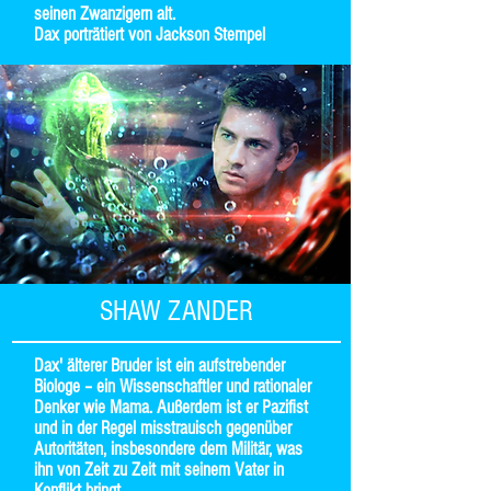
seinen Zwanzigern alt.
Dax porträtiert von Jackson Stempel
SHAW ZANDER
Dax' älterer Bruder ist ein aufstrebender
Biologe – ein Wissenschaftler und rationaler
Denker wie Mama. Außerdem ist er Pazifist
und in der Regel misstrauisch gegenüber
Autoritäten, insbesondere dem Militär, was
ihn von Zeit zu Zeit mit seinem Vater in
Konflikt bringt.