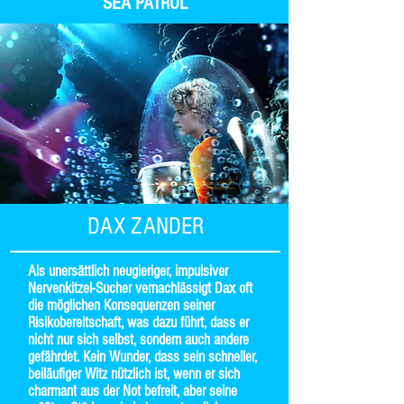
SEA PATROL
DAX ZANDER
Als unersättlich neugieriger, impulsiver
Nervenkitzel-Sucher vernachlässigt Dax oft
die möglichen Konsequenzen seiner
Risikobereitschaft, was dazu führt, dass er
nicht nur sich selbst, sondern auch andere
gefährdet. Kein Wunder, dass sein schneller,
beiläufiger Witz nützlich ist, wenn er sich
charmant aus der Not befreit, aber seine