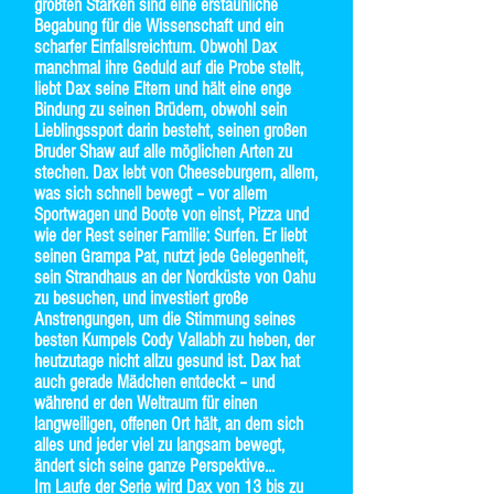
größten Stärken sind eine erstaunliche
Begabung für die Wissenschaft und ein
scharfer Einfallsreichtum. Obwohl Dax
manchmal ihre Geduld auf die Probe stellt,
liebt Dax seine Eltern und hält eine enge
Bindung zu seinen Brüdern, obwohl sein
Lieblingssport darin besteht, seinen großen
Bruder Shaw auf alle möglichen Arten zu
stechen. Dax lebt von Cheeseburgern, allem,
was sich schnell bewegt – vor allem
Sportwagen und Boote von einst, Pizza und
wie der Rest seiner Familie: Surfen. Er liebt
seinen Grampa Pat, nutzt jede Gelegenheit,
sein Strandhaus an der Nordküste von Oahu
zu besuchen, und investiert große
Anstrengungen, um die Stimmung seines
besten Kumpels Cody Vallabh zu heben, der
heutzutage nicht allzu gesund ist. Dax hat
auch gerade Mädchen entdeckt – und
während er den Weltraum für einen
langweiligen, offenen Ort hält, an dem sich
alles und jeder viel zu langsam bewegt,
ändert sich seine ganze Perspektive...
Im Laufe der Serie wird Dax von 13 bis zu