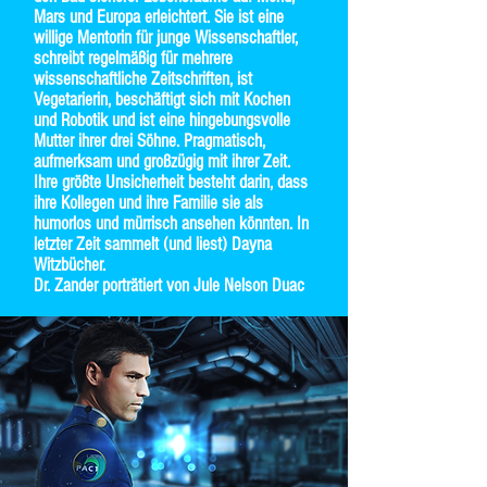
Mars und Europa erleichtert. Sie ist eine
willige Mentorin für junge Wissenschaftler,
schreibt regelmäßig für mehrere
wissenschaftliche Zeitschriften, ist
Vegetarierin, beschäftigt sich mit Kochen
und Robotik und ist eine hingebungsvolle
Mutter ihrer drei Söhne. Pragmatisch,
aufmerksam und großzügig mit ihrer Zeit.
Ihre größte Unsicherheit besteht darin, dass
ihre Kollegen und ihre Familie sie als
humorlos und mürrisch ansehen könnten. In
letzter Zeit sammelt (und liest) Dayna
Witzbücher.
Dr. Zander porträtiert von Jule Nelson Duac