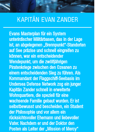
KAPITÄN EVAN ZANDER
Evans Masterplan für ein System
unterirdischer Militärbasen, das in der Lage
ist, an abgelegenen „Brennpunkt“-Standorten
auf See präzise und schnell eingreifen zu
können, war ein entscheidender
Wendepunkt, um die zwölfjährigen
Piratenkriege zwischen den Ozeanen zu
einem entscheidenden Sieg zu führen. Als
Kommandant der Flaggschiff-Seebasis im
Undersea Defense Network zog ein junger
Kapitän Zander schnell in erweiterte
Wohnquartiere, die speziell für eine
wachsende Familie gebaut wurden. Er ist
selbstbewusst und bescheiden, ein Student
der Philosophie und vor allem ein
rücksichtsvoller Ehemann und liebevoller
Vater. Nachdem er und der Doktor den
Posten als Leiter der „Mission of Mercy“