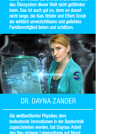
das Ökosystem dieser Welt nicht gefährden
kann. Das ist auch gut so, denn es dauert
nicht lange, bis Kais Brüder und Eltern Scrub
als wirklich unverzichtbares und geliebtes
Familienmitglied lieben und schätzen.
DR. DAYNA ZANDER
Als weltberühmter Physiker, dem
bedeutende Innovationen in der Bautechnik
zugeschrieben werden, hat Daynas Arbeit
den Bau sicherer Lebensräume auf Mond,