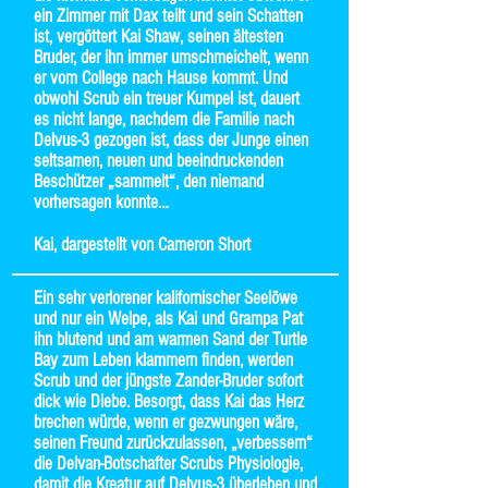
ein Zimmer mit Dax teilt und sein Schatten
ist, vergöttert Kai Shaw, seinen ältesten
Bruder, der ihn immer umschmeichelt, wenn
er vom College nach Hause kommt. Und
obwohl Scrub ein treuer Kumpel ist, dauert
es nicht lange, nachdem die Familie nach
Delvus-3 gezogen ist, dass der Junge einen
seltsamen, neuen und beeindruckenden
Beschützer „sammelt“, den niemand
vorhersagen konnte…
Kai, dargestellt von Cameron Short
Ein sehr verlorener kalifornischer Seelöwe
und nur ein Welpe, als Kai und Grampa Pat
ihn blutend und am warmen Sand der Turtle
Bay zum Leben klammern finden, werden
Scrub und der jüngste Zander-Bruder sofort
dick wie Diebe. Besorgt, dass Kai das Herz
brechen würde, wenn er gezwungen wäre,
seinen Freund zurückzulassen, „verbessern“
die Delvan-Botschafter Scrubs Physiologie,
damit die Kreatur auf Delvus-3 überleben und