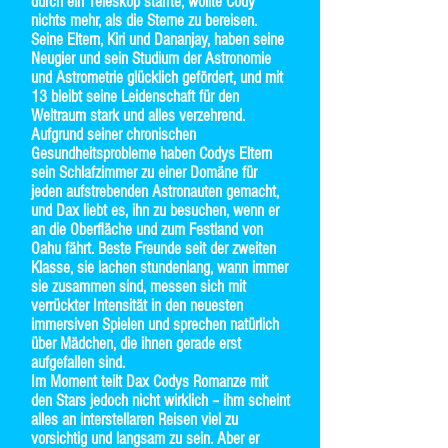
durch ein Teleskop starrte, wollte Cody
nichts mehr, als die Sterne zu bereisen.
Seine Eltern, Kiri und Dananjay, haben seine
Neugier und sein Studium der Astronomie
und Astrometrie glücklich gefördert, und mit
13 bleibt seine Leidenschaft für den
Weltraum stark und alles verzehrend.
Aufgrund seiner chronischen
Gesundheitsprobleme haben Codys Eltern
sein Schlafzimmer zu einer Domäne für
jeden aufstrebenden Astronauten gemacht,
und Dax liebt es, ihn zu besuchen, wenn er
an die Oberfläche und zum Festland von
Oahu fährt. Beste Freunde seit der zweiten
Klasse, sie lachen stundenlang, wann immer
sie zusammen sind, messen sich mit
verrückter Intensität in den neuesten
immersiven Spielen und sprechen natürlich
über Mädchen, die ihnen gerade erst
aufgefallen sind.
Im Moment teilt Dax Codys Romanze mit
den Stars jedoch nicht wirklich – ihm scheint
alles an interstellaren Reisen viel zu
vorsichtig und langsam zu sein. Aber er