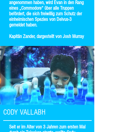
angenommen haben, wird Evan in den Rang
eines „Commodore“ über alle Truppen
befördert, die sich freiwillig zum Schutz der
einheimischen Spezies von Delvus-3
gemeldet haben.
Kapitän Zander, dargestellt von Josh Murray
CODY VALLABH
Seit er im Alter von 3 Jahren zum ersten Mal