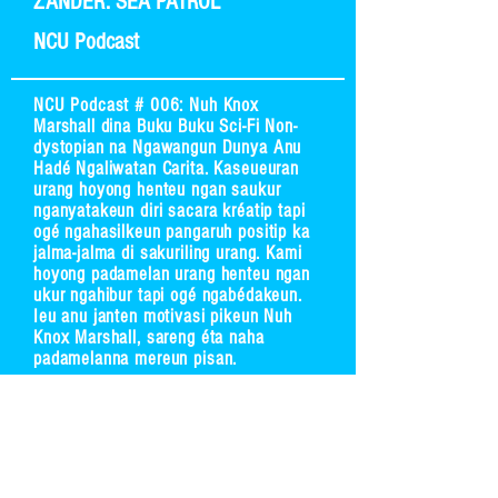
ZANDER: SEA PATROL
NCU Podcast
NCU Podcast # 006: Nuh Knox
Marshall dina Buku Buku Sci-Fi Non-
dystopian na Ngawangun Dunya Anu
Hadé Ngaliwatan Carita. Kaseueuran
urang hoyong henteu ngan saukur
nganyatakeun diri sacara kréatip tapi
ogé ngahasilkeun pangaruh positip ka
jalma-jalma di sakuriling urang. Kami
hoyong padamelan urang henteu ngan
ukur ngahibur tapi ogé ngabédakeun.
Ieu anu janten motivasi pikeun Nuh
Knox Marshall, sareng éta naha
padamelanna mereun pisan.
Ngadangukeun