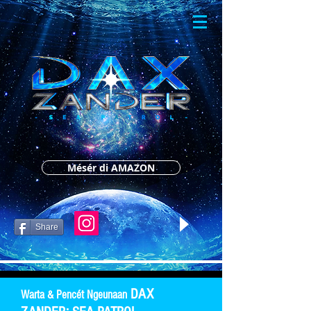
Mésér di AMAZON
Share
DAX
Warta & Pencét Ngeunaan