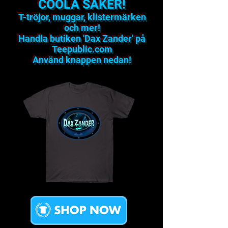
COOLA SAKER!
T-tröjor, muggar, klistermärken
och mer!
Handla butiken 'Dax Zander' på
Teepublic.com
Använd knappen nedan!