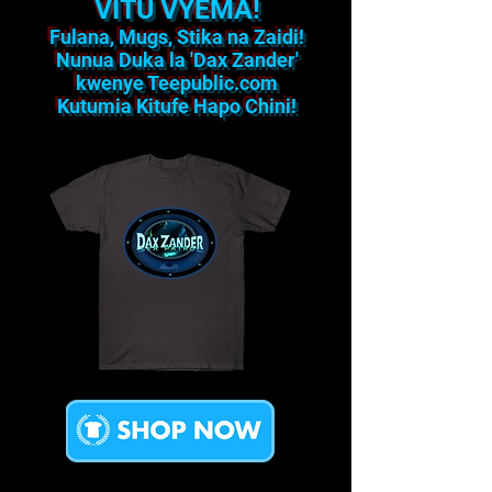
VITU VYEMA!
Fulana, Mugs, Stika na Zaidi!
Nunua Duka la 'Dax Zander'
kwenye Teepublic.com
Kutumia Kitufe Hapo Chini!