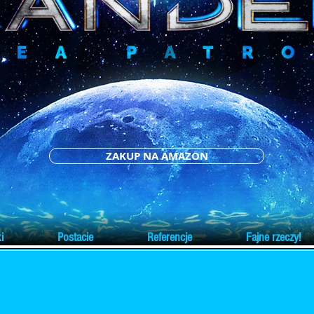
ZAKUP NA AMAZON
i
Postacie
Referencje
Fajne rzeczy!