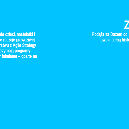
 dzieci, nastolatki i
Podąża za Daxem od n
e rodzaje prawdziwej
swoją pełną hist
rstwu z Agile Strategy
otrzymają programy
 fabularne – oparte na