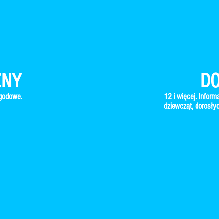
ZNY
DO
ygodowe.
12 i więcej. Inform
dziewcząt, dorosły