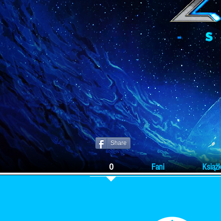
Share
O
Fani
Książk