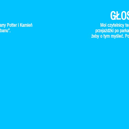
GŁO
arry Potter i Kamień
Moi czytelnicy t
abanu”.
przejażdżki po parka
żeby o tym myśleć. Po